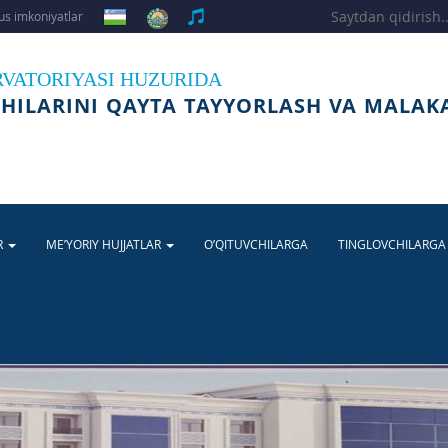
s imkoniyatlar
RVATORIYASI HUZURIDA
HILARINI QAYTA TAYYORLASH VA MALAK
R
ME’YORIY HUJJATLAR
O’QITUVCHILARGA
TINGLOVCHILARG