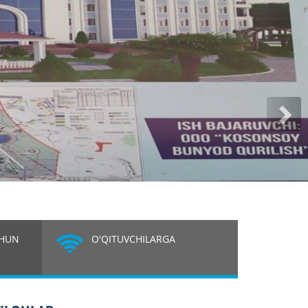
Ne
CHUN
O'QITUVCHILARGA