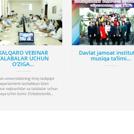
XALQARO VEBINAR
Davlat jamoat institu
TALABALAR UCHUN
musiqa ta’limi...
O‘ZIGA...
on universitetining ilmiy-tadqiqot
epartamenti tashabbusi bilan
sor-oqituvchilar va talabalar uchun
eya ta’lim tizimi: O‘zbekistonlik...