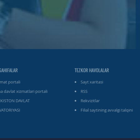
SAHIFALAR
TEZKOR HAVOLALAR
at portali
Sayt xaritasi
a davlat xizmatlari portali
RSS
EKISTON DAVLAT
Rekvizitlar
ATORIYASI
Filial saytining avvalgi talqini