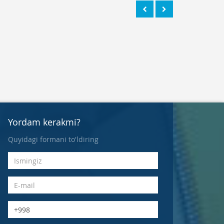
Yordam kerakmi?
Quyidagi formani to'ldiring