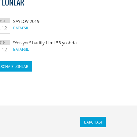
E'LONLAR
SAYLOV 2019
019
.12
BATAFSIL
“Yor-yor” badiiy filmi 55 yoshda
019
.12
BATAFSIL
RCHA E'LONLAR
BARCHASI