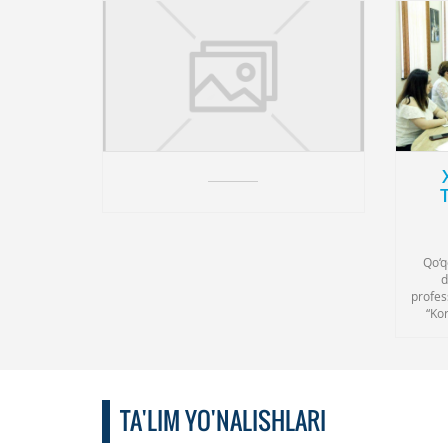
Qo‘q
d
profes
“Kor
TA'LIM YO'NALISHLARI