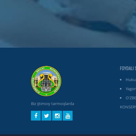
FOYDALI 
Hukum
Yagon
O'ZB
Biz ijtimoiy tarmoqlarda
KONSERV