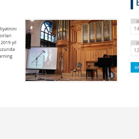
2
14
liyatnini
irlari
 2019 yil
2
xuzurida
12
arning
BA