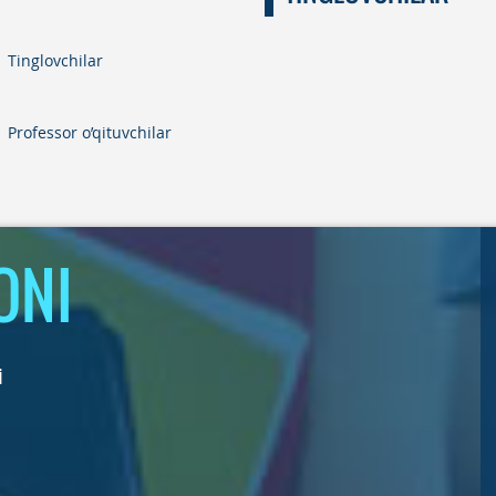
Tinglovchilar
Professor o’qituvchilar
ONI
i