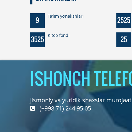
Ta’lim yo’nalishlari
9
2525
Kitob fondi
3525
25
ISHONCH TELEF
Jismoniy va yuridik shaxslar murojaat
(+998 71) 244 95 05