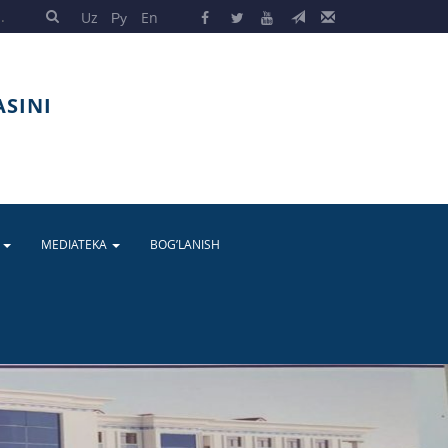
Uz
Ру
En
ASINI
A
MEDIATEKA
BOG’LANISH