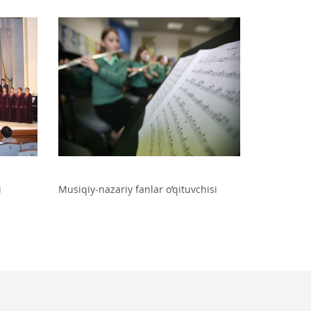
ri
Musiqiy-nazariy fanlar o’qituvchisi
Akademik v
i
Musiqiy-nazariy fanlar o’qituvchisi
Akademik v