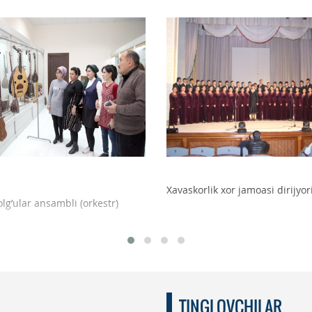
olg’ular ansambli (orkestr)
Xavaskorlik xor jamoasi dirijyo
Xavaskorlik xor jamoasi dirijyor
lg’ular ansambli (orkestr)
TINGLOVCHILAR