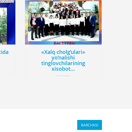
tida
«Xalq cholg’ulari»
yo’nalishi
tinglovchilarining
xisobot...
BARCHASI