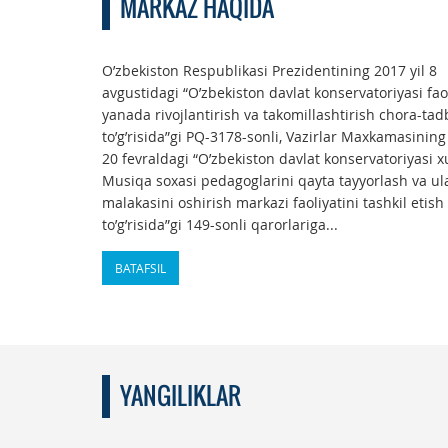
MARKAZ HAQIDA
O’zbekiston Respublikasi Prezidentining 2017 yil 8
avgustidagi “O’zbekiston davlat konservatoriyasi fao
yanada rivojlantirish va takomillashtirish chora-tadb
to’g’risida”gi PQ-3178-sonli, Vazirlar Maxkamasining
20 fevraldagi “O’zbekiston davlat konservatoriyasi 
Musiqa soxasi pedagoglarini qayta tayyorlash va ul
malakasini oshirish markazi faoliyatini tashkil etish
to’g’risida”gi 149-sonli qarorlariga...
BATAFSIL
YANGILIKLAR