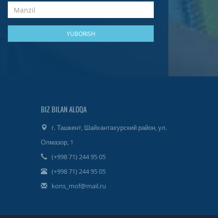
BIZ BILAN ALOQA
г. Ташкент, Шайхантахурский район, ул.
Олмазор, 1
(+998 71) 244 95 05
(+998 71) 244 95 05
kons_mof@mail.ru