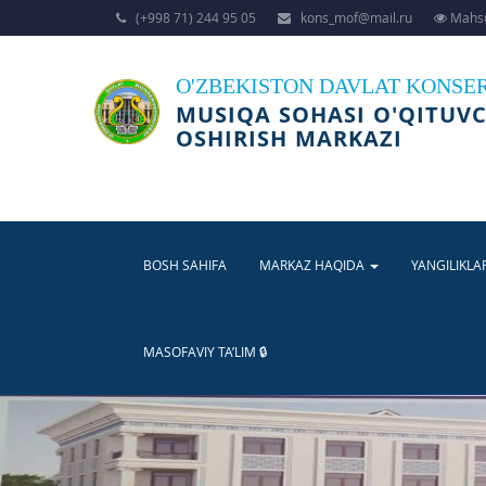
(+998 71) 244 95 05
kons_mof@mail.ru
Mahsu
O'ZBEKISTON DAVLAT KONSE
MUSIQA SOHASI O'QITUVC
OSHIRISH MARKAZI
BOSH SAHIFA
MARKAZ HAQIDA
YANGILIKLA
MASOFAVIY TA’LIM 🔒