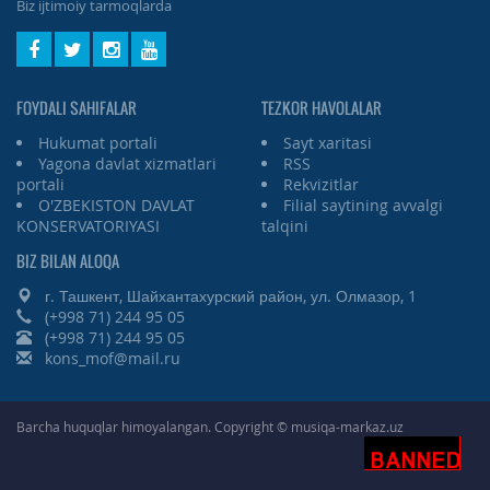
Biz ijtimoiy tarmoqlarda
FOYDALI SAHIFALAR
TEZKOR HAVOLALAR
Hukumat portali
Sayt xaritasi
Yagona davlat xizmatlari
RSS
portali
Rekvizitlar
O'ZBEKISTON DAVLAT
Filial saytining avvalgi
KONSERVATORIYASI
talqini
BIZ BILAN ALOQA
г. Ташкент, Шайхантахурский район, ул. Олмазор, 1
(+998 71) 244 95 05
(+998 71) 244 95 05
kons_mof@mail.ru
Barcha huquqlar himoyalangan. Copyright © musiqa-markaz.uz