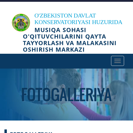
O'ZBEKISTON DAVLAT
KONSERVATORIYASI HUZURIDA
MUSIQA SOHASI
O'QITUVCHILARINI QAYTA
TAYYORLASH VA MALAKASINI
OSHIRISH MARKAZI
Toggle
navigat
FOTOGALLERIYA