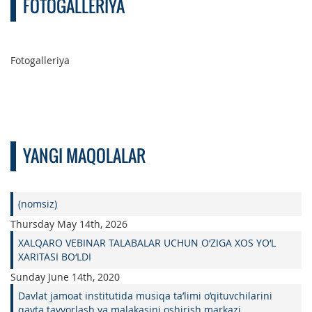
FOTOGALLERIYA
Fotogalleriya
YANGI MAQOLALAR
(nomsiz)
Thursday May 14th, 2026
XALQARO VEBINAR TALABALAR UCHUN O‘ZIGA XOS YO‘L
XARITASI BO‘LDI
Sunday June 14th, 2020
Davlat jamoat institutida musiqa ta’limi o’qituvchilarini
qayta tayyorlash va malakasini oshirish markazi