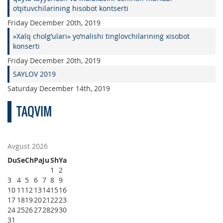
o’qituvchilarining hisobot kontserti
Friday December 20th, 2019
»Xalq cholg’ulari» yo’nalishi tinglovchilarining xisobot
konserti
Friday December 20th, 2019
SAYLOV 2019
Saturday December 14th, 2019
TAQVIM
Avgust 2026
Du
Se
Ch
Pa
Ju
Sh
Ya
1
2
3
4
5
6
7
8
9
10
11
12
13
14
15
16
17
18
19
20
21
22
23
24
25
26
27
28
29
30
31