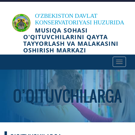
O'ZBEKISTON DAVLAT
KONSERVATORIYASI HUZURIDA
MUSIQA SOHASI
O'QITUVCHILARINI QAYTA
TAYYORLASH VA MALAKASINI
OSHIRISH MARKAZI
Toggle
navigat
O’QITUVCHILARGA