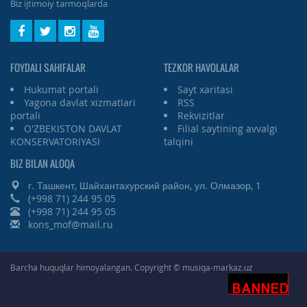
Biz ijtimoiy tarmoqlarda
FOYDALI SAHIFALAR
TEZKOR HAVOLALAR
Hukumat portali
Sayt xaritasi
Yagona davlat xizmatlari
RSS
portali
Rekvizitlar
O'ZBEKISTON DAVLAT
Filial saytining avvalgi
KONSERVATORIYASI
talqini
BIZ BILAN ALOQA
г. Ташкент, Шайхантахурский район, ул. Олмазор, 1
(+998 71) 244 95 05
(+998 71) 244 95 05
kons_mof@mail.ru
Barcha huquqlar himoyalangan. Copyright © musiqa-markaz.uz