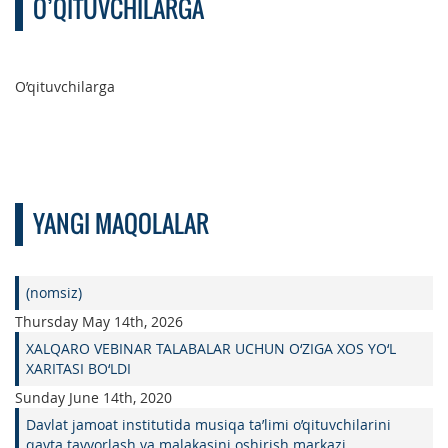
O’QITUVCHILARGA
O’qituvchilarga
YANGI MAQOLALAR
(nomsiz)
Thursday May 14th, 2026
XALQARO VEBINAR TALABALAR UCHUN O‘ZIGA XOS YO‘L
XARITASI BO‘LDI
Sunday June 14th, 2020
Davlat jamoat institutida musiqa ta’limi o’qituvchilarini
qayta tayyorlash va malakasini oshirish markazi