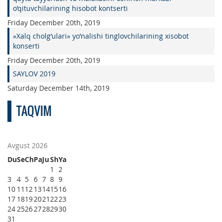
o’qituvchilarining hisobot kontserti
Friday December 20th, 2019
»Xalq cholg’ulari» yo’nalishi tinglovchilarining xisobot
konserti
Friday December 20th, 2019
SAYLOV 2019
Saturday December 14th, 2019
TAQVIM
Avgust 2026
Du
Se
Ch
Pa
Ju
Sh
Ya
1
2
3
4
5
6
7
8
9
10
11
12
13
14
15
16
17
18
19
20
21
22
23
24
25
26
27
28
29
30
31