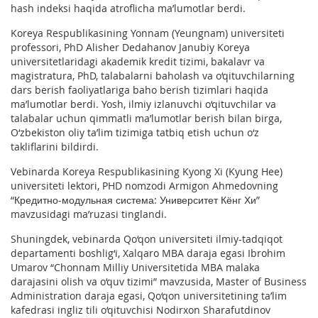
hash indeksi haqida atroflicha ma’lumotlar berdi.
Koreya Respublikasining Yonnam (Yeungnam) universiteti
professori, PhD Alisher Dedahanov Janubiy Koreya
universitetlaridagi akademik kredit tizimi, bakalavr va
magistratura, PhD, talabalarni baholash va o‘qituvchilarning
dars berish faoliyatlariga baho berish tizimlari haqida
ma’lumotlar berdi. Yosh, ilmiy izlanuvchi o‘qituvchilar va
talabalar uchun qimmatli ma’lumotlar berish bilan birga,
O‘zbekiston oliy ta’lim tizimiga tatbiq etish uchun o‘z
takliflarini bildirdi.
Vebinarda Koreya Respublikasining Kyong Xi (Kyung Hee)
universiteti lektori, PHD nomzodi Armigon Ahmedovning
“Кредитно-модульная система: Университет Кёнг Хи”
mavzusidagi ma’ruzasi tinglandi.
Shuningdek, vebinarda Qo‘qon universiteti ilmiy-tadqiqot
departamenti boshlig‘i, Xalqaro MBA daraja egasi Ibrohim
Umarov “Chonnam Milliy Universitetida MBA malaka
darajasini olish va o‘quv tizimi” mavzusida, Master of Business
Administration daraja egasi, Qo‘qon universitetining ta’lim
kafedrasi ingliz tili o‘qituvchisi Nodirxon Sharafutdinov