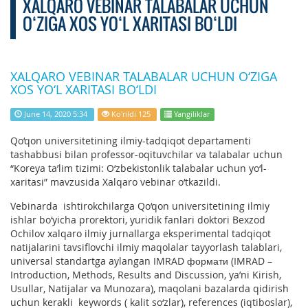
XALQARO VEBINAR TALABALAR UCHUN
O‘ZIGA XOS YO‘L XARITASI BO‘LDI
XALQARO VEBINAR TALABALAR UCHUN O‘ZIGA
XOS YO‘L XARITASI BO‘LDI
June 14, 2020 5:34
Ko'rildi 125
Yangiliklar
Qo‘qon universitetining ilmiy-tadqiqot departamenti
tashabbusi bilan professor-oqituvchilar va talabalar uchun
“Koreya ta’lim tizimi: O‘zbekistonlik talabalar uchun yo‘l-
xaritasi” mavzusida Xalqaro vebinar o‘tkazildi.
Vebinarda ishtirokchilarga Qo‘qon universitetining ilmiy
ishlar bo‘yicha prorektori, yuridik fanlari doktori Bexzod
Ochilov xalqaro ilmiy jurnallarga eksperimental tadqiqot
natijalarini tavsiflovchi ilmiy maqolalar tayyorlash talablari,
universal standartga aylangan IMRAD формати (IMRAD –
Introduction, Methods, Results and Discussion, ya’ni Kirish,
Usullar, Natijalar va Munozara), maqolani bazalarda qidirish
uchun kerakli keywords ( kalit so‘zlar), references (iqtiboslar),