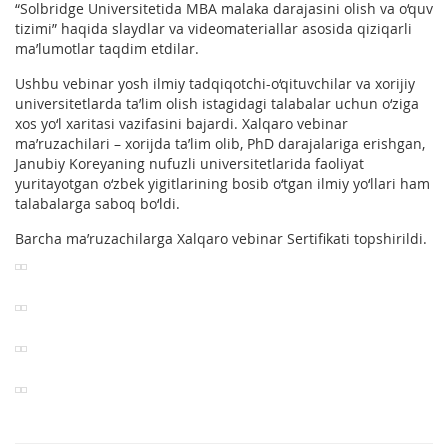
“Solbridge Universitetida MBA malaka darajasini olish va o‘quv
tizimi” haqida slaydlar va videomateriallar asosida qiziqarli
ma’lumotlar taqdim etdilar.
Ushbu vebinar yosh ilmiy tadqiqotchi-o‘qituvchilar va xorijiy
universitetlarda ta’lim olish istagidagi talabalar uchun o‘ziga
xos yo‘l xaritasi vazifasini bajardi. Xalqaro vebinar
ma’ruzachilari – xorijda ta’lim olib, PhD darajalariga erishgan,
Janubiy Koreyaning nufuzli universitetlarida faoliyat
yuritayotgan o‘zbek yigitlarining bosib o‘tgan ilmiy yo‘llari ham
talabalarga saboq bo‘ldi.
Barcha ma’ruzachilarga Xalqaro vebinar Sertifikati topshirildi.