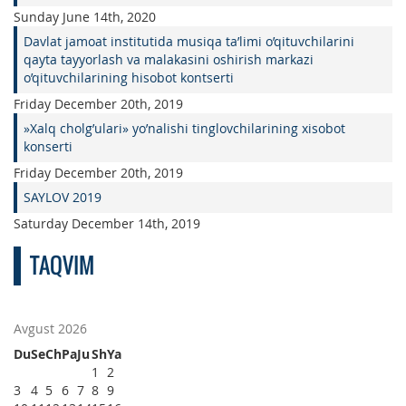
Sunday June 14th, 2020
Davlat jamoat institutida musiqa ta’limi o’qituvchilarini
qayta tayyorlash va malakasini oshirish markazi
o’qituvchilarining hisobot kontserti
Friday December 20th, 2019
»Xalq cholg’ulari» yo’nalishi tinglovchilarining xisobot
konserti
Friday December 20th, 2019
SAYLOV 2019
Saturday December 14th, 2019
TAQVIM
Avgust 2026
Du
Se
Ch
Pa
Ju
Sh
Ya
1
2
3
4
5
6
7
8
9