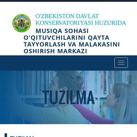
O'ZBEKISTON DAVLAT
KONSERVATORIYASI HUZURIDA
MUSIQA SOHASI
O'QITUVCHILARINI QAYTA
TAYYORLASH VA MALAKASINI
OSHIRISH MARKAZI
Toggle
navigat
TUZILMA