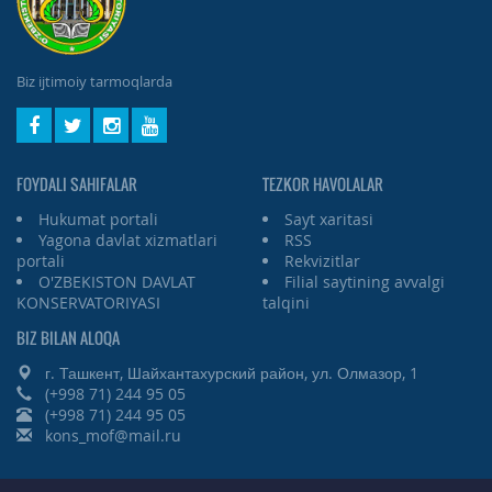
Biz ijtimoiy tarmoqlarda
FOYDALI SAHIFALAR
TEZKOR HAVOLALAR
Hukumat portali
Sayt xaritasi
Yagona davlat xizmatlari
RSS
portali
Rekvizitlar
O'ZBEKISTON DAVLAT
Filial saytining avvalgi
KONSERVATORIYASI
talqini
BIZ BILAN ALOQA
г. Ташкент, Шайхантахурский район, ул. Олмазор, 1
(+998 71) 244 95 05
(+998 71) 244 95 05
kons_mof@mail.ru