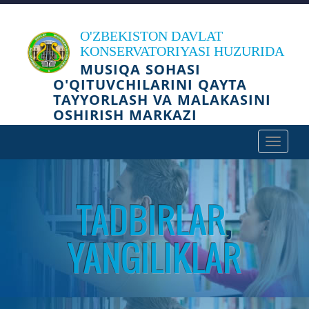
O'ZBEKISTON DAVLAT
KONSERVATORIYASI HUZURIDA
MUSIQA SOHASI
O'QITUVCHILARINI QAYTA
TAYYORLASH VA MALAKASINI
OSHIRISH MARKAZI
Toggle
navigat
TADBIRLAR
,
YANGILIKLAR