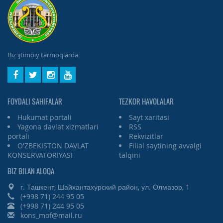
Biz ijtimoiy tarmoqlarda
FOYDALI SAHIFALAR
TEZKOR HAVOLALAR
Hukumat portali
Sayt xaritasi
Yagona davlat xizmatlari
RSS
portali
Rekvizitlar
O'ZBEKISTON DAVLAT
Filial saytining avvalgi
KONSERVATORIYASI
talqini
BIZ BILAN ALOQA
г. Ташкент, Шайхантахурский район, ул. Олмазор, 1
(+998 71) 244 95 05
(+998 71) 244 95 05
kons_mof@mail.ru