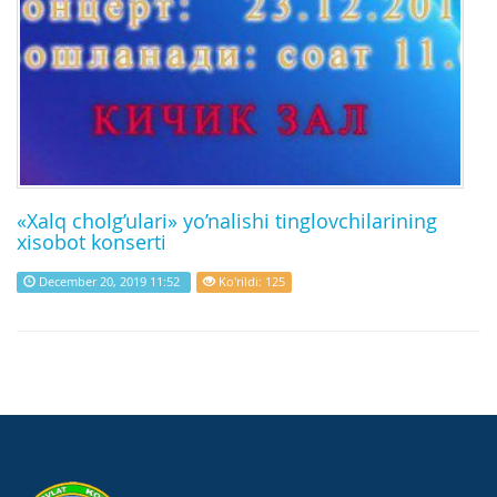
«Xalq cholg’ulari» yo’nalishi tinglovchilarining
xisobot konserti
December 20, 2019 11:52
Ko'rildi: 125