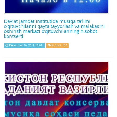
Davlat jamoat institutida musiqa ta’limi
o’qituvchilarini qayta tayyorlash va malakasini
oshirish markazi o’qituvchilarining hisobot
kontserti
December 20, 2019 12:09
Ko'rildi: 125