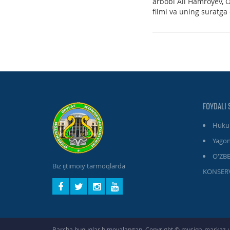
arbobi Ali Hamroyev, O
filmi va uning suratga 
FOYDALI 
Hukum
Yagon
O'ZB
Biz ijtimoiy tarmoqlarda
KONSERV
Barcha huquqlar himoyalangan. Copyright © musiqa-markaz.