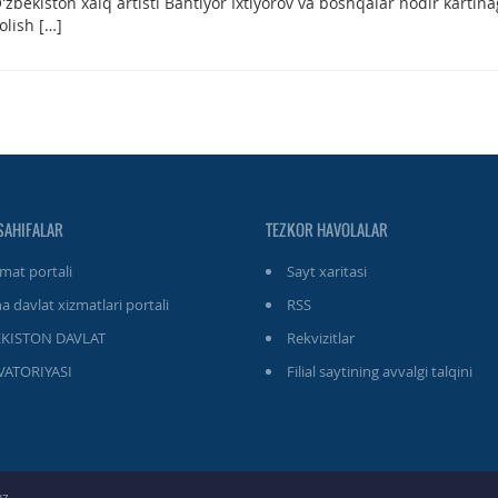
ʻzbekiston xalq artisti Bahtiyor Ixtiyorov va boshqalar nodir kartin
olish […]
SAHIFALAR
TEZKOR HAVOLALAR
at portali
Sayt xaritasi
a davlat xizmatlari portali
RSS
EKISTON DAVLAT
Rekvizitlar
ATORIYASI
Filial saytining avvalgi talqini
uz