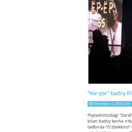
“Yor-yor” badiiy f
December 12, 2019 3:44
Poytaxtimizdagi “Zarafs
bilan badiiy kecha oʻtk
tadbirda “Oʻzbekkino” 