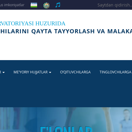
s imkoniyatlar
RVATORIYASI HUZURIDA
HILARINI QAYTA TAYYORLASH VA MALAK
R
ME’YORIY HUJJATLAR
O’QITUVCHILARGA
TINGLOVCHILARG