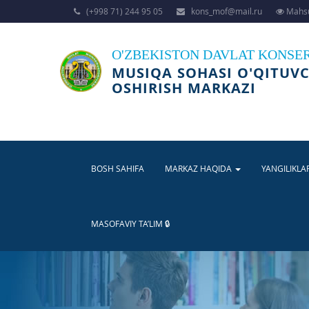
(+998 71) 244 95 05
kons_mof@mail.ru
Mahsu
O'ZBEKISTON DAVLAT KONSE
MUSIQA SOHASI O'QITUVC
OSHIRISH MARKAZI
BOSH SAHIFA
MARKAZ HAQIDA
YANGILIKLA
MASOFAVIY TA’LIM 🔒