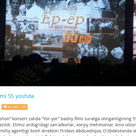
ilmi 55 yoshda
Ko'rildi: 125
hon” konsert zalida “Yor-yor” badiiy filmi suratga olinganligining 5
azildi. Elimiz ardogʻidagi sanʼatkorlar, xorijiy mehmonlar, kino ixlo
milliy agentligi bosh direktori Firdavs Abduxoliqov, Oʻzbekistonda x