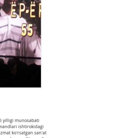
5 yilligi munosabati
smandlari ishtirokidagi
izmat koʻrsatgan sanʼat