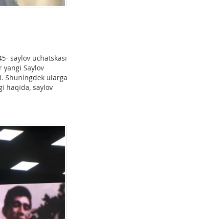
45- saylov uchatskasi
r yangi Saylov
di. Shuningdek ularga
igi haqida, saylov