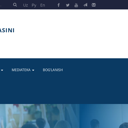
Uz
Ру
En
ASINI
A
MEDIATEKA
BOG’LANISH