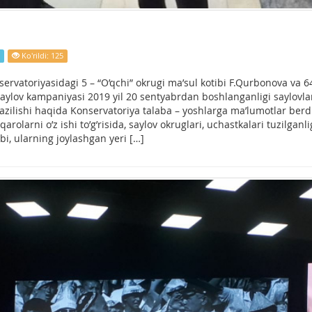
Ko'rildi: 125
servatoriyasidagi 5 – “O’qchi” okrugi ma’sul kotibi F.Qurbonova va 6
saylov kampaniyasi 2019 yil 20 sentyabrdan boshlanganligi saylovla
azilishi haqida Konservatoriya talaba – yoshlarga ma’lumotlar ber
arolarni o’z ishi to’g’risida, saylov okruglari, uchastkalari tuzilganl
bi, ularning joylashgan yeri […]