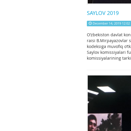
SAYLOV 2019
December 14, 2019 12:02
O’zbekiston davlat kon
raisi B.Mirpayazovlar 
kodeksiga muvofiq o’tk
Saylov komissiyalari fuq
komissiyalarining tarki