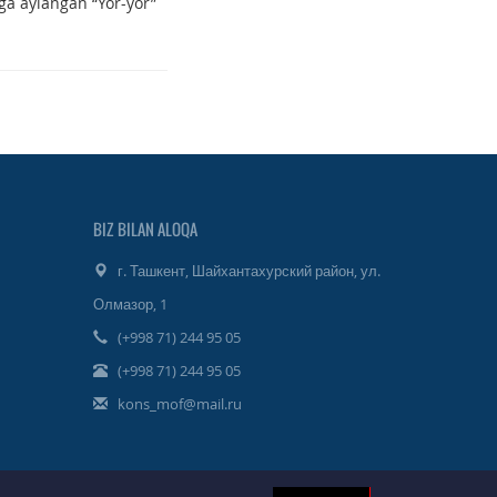
aga aylangan “Yor-yor”
BIZ BILAN ALOQA
г. Ташкент, Шайхантахурский район, ул.
Олмазор, 1
(+998 71) 244 95 05
(+998 71) 244 95 05
kons_mof@mail.ru