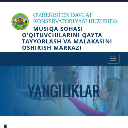
O'ZBEKISTON DAVLAT
KONSERVATORIYASI HUZURIDA
MUSIQA SOHASI
O'QITUVCHILARINI QAYTA
TAYYORLASH VA MALAKASINI
OSHIRISH MARKAZI
Toggle
navigat
YANGILIKLAR