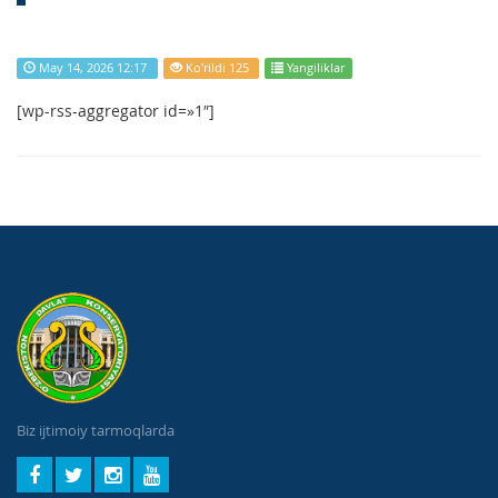
May 14, 2026 12:17
Ko'rildi 125
Yangiliklar
[wp-rss-aggregator id=»1″]
Biz ijtimoiy tarmoqlarda