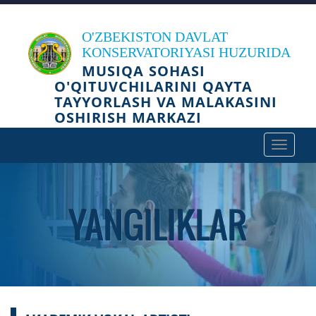
O'ZBEKISTON DAVLAT
KONSERVATORIYASI HUZURIDA
MUSIQA SOHASI
O'QITUVCHILARINI QAYTA
TAYYORLASH VA MALAKASINI
OSHIRISH MARKAZI
Toggle
navigat
YANGILIKLAR