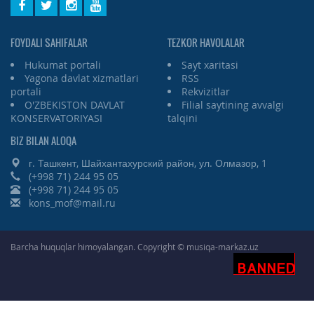
FOYDALI SAHIFALAR
TEZKOR HAVOLALAR
Hukumat portali
Sayt xaritasi
Yagona davlat xizmatlari
RSS
portali
Rekvizitlar
O'ZBEKISTON DAVLAT
Filial saytining avvalgi
KONSERVATORIYASI
talqini
BIZ BILAN ALOQA
г. Ташкент, Шайхантахурский район, ул. Олмазор, 1
(+998 71) 244 95 05
(+998 71) 244 95 05
kons_mof@mail.ru
Barcha huquqlar himoyalangan. Copyright © musiqa-markaz.uz