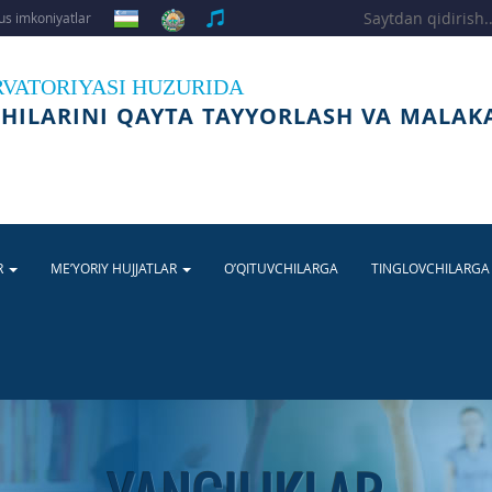
s imkoniyatlar
RVATORIYASI HUZURIDA
HILARINI QAYTA TAYYORLASH VA MALAK
R
ME’YORIY HUJJATLAR
O’QITUVCHILARGA
TINGLOVCHILARG