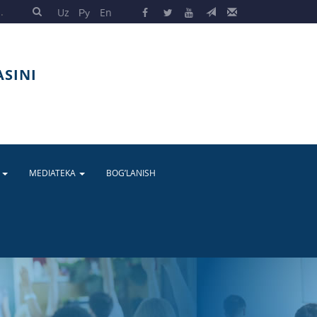
Uz
Ру
En
ASINI
A
MEDIATEKA
BOG’LANISH