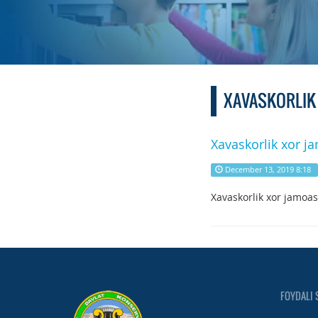
XAVASKORLIK 
Xavaskorlik xor ja
December 13, 2019 8:18
Xavaskorlik xor jamoasi
FOYDALI 