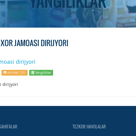
YANGILIKLAR
XOR JAMOASI DIRIJYORI
moasi dirijyori
Ko'rildi 125
Yangiliklar
 dirijyori
SAHIFALAR
TEZKOR HAVOLALAR