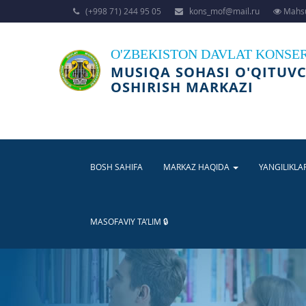
(+998 71) 244 95 05
kons_mof@mail.ru
Mahsu
O'ZBEKISTON DAVLAT KONSE
MUSIQA SOHASI O'QITUVC
OSHIRISH MARKAZI
BOSH SAHIFA
MARKAZ HAQIDA
YANGILIKLA
MASOFAVIY TA’LIM 🔒