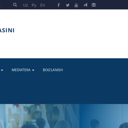
Uz
Ру
En
ASINI
A
MEDIATEKA
BOG’LANISH