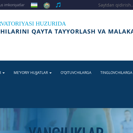
s imkoniyatlar
RVATORIYASI HUZURIDA
HILARINI QAYTA TAYYORLASH VA MALAK
R
ME’YORIY HUJJATLAR
O’QITUVCHILARGA
TINGLOVCHILARG