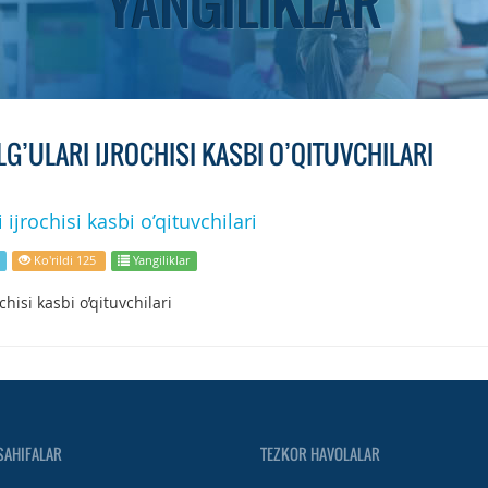
YANGILIKLAR
G’ULARI IJROCHISI KASBI O’QITUVCHILARI
 ijrochisi kasbi o’qituvchilari
Ko'rildi 125
Yangiliklar
chisi kasbi o’qituvchilari
SAHIFALAR
TEZKOR HAVOLALAR