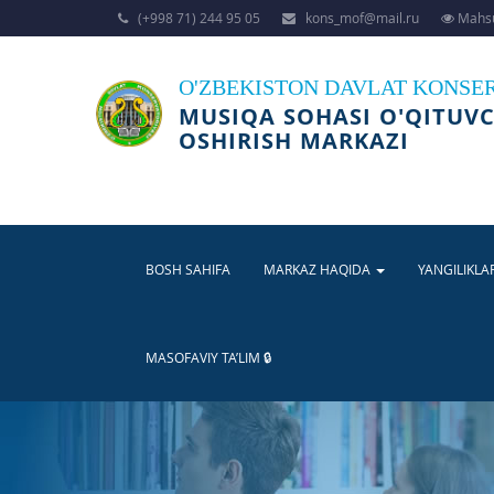
(+998 71) 244 95 05
kons_mof@mail.ru
Mahsu
O'ZBEKISTON DAVLAT KONSE
MUSIQA SOHASI O'QITUVC
OSHIRISH MARKAZI
BOSH SAHIFA
MARKAZ HAQIDA
YANGILIKLA
MASOFAVIY TA’LIM 🔒