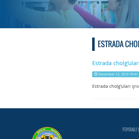
ESTRADA CHOL
Estrada cholg’ulari
December 12, 2019 10:41
Estrada cholg’ulari ijro
FOYDALI 