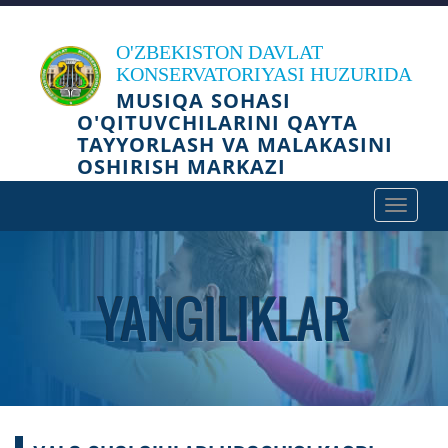
O'ZBEKISTON DAVLAT
KONSERVATORIYASI HUZURIDA
MUSIQA SOHASI
O'QITUVCHILARINI QAYTA
TAYYORLASH VA MALAKASINI
OSHIRISH MARKAZI
Toggle
navigat
YANGILIKLAR