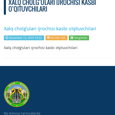
XALQ CHOLG’ULARI IJROCHISI KASBI
O’QITUVCHILARI
Xalq cholg’ulari ijrochisi kasbi o’qituvchilari
December 12, 2019 10:22
Ko'rildi 125
Yangiliklar
Xalq cholg’ulari ijrochisi kasbi o’qituvchilari
Biz ijtimoiy tarmoqlarda