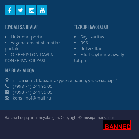
FOYDALI SAHIFALAR
TEZKOR HAVOLALAR
Hukumat portali
Sayt xaritasi
Yagona davlat xizmatlari
RSS
portali
Rekvizitlar
O'ZBEKISTON DAVLAT
Filial saytining avvalgi
KONSERVATORIYASI
talqini
BIZ BILAN ALOQA
г. Ташкент, Шайхантахурский район, ул. Олмазор, 1
(+998 71) 244 95 05
(+998 71) 244 95 05
kons_mof@mail.ru
Barcha huquqlar himoyalangan. Copyright © musiqa-markaz.uz