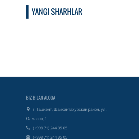
YANGI SHARHLAR
BIZ BILAN ALOQA
г. Ташкент, Шайхантахурский район, ул.
Олмазор, 1
(+998 71) 244 95 05
(+998 71) 244 95 05