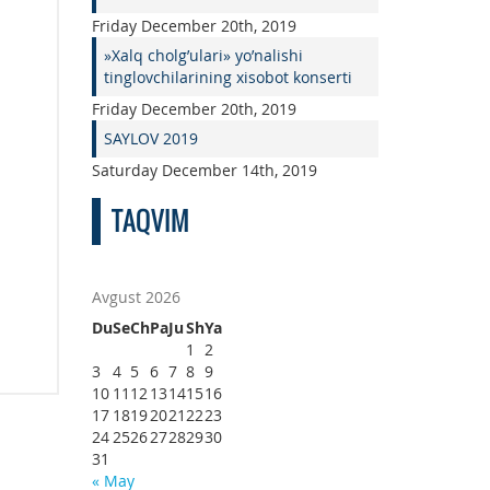
Friday December 20th, 2019
»Xalq cholg’ulari» yo’nalishi
tinglovchilarining xisobot konserti
Friday December 20th, 2019
SAYLOV 2019
Saturday December 14th, 2019
TAQVIM
Avgust 2026
Du
Se
Ch
Pa
Ju
Sh
Ya
1
2
3
4
5
6
7
8
9
10
11
12
13
14
15
16
17
18
19
20
21
22
23
24
25
26
27
28
29
30
31
« May