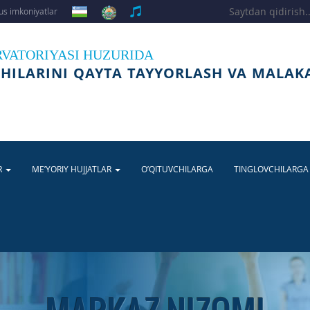
s imkoniyatlar
RVATORIYASI HUZURIDA
HILARINI QAYTA TAYYORLASH VA MALAK
R
ME’YORIY HUJJATLAR
O’QITUVCHILARGA
TINGLOVCHILARG