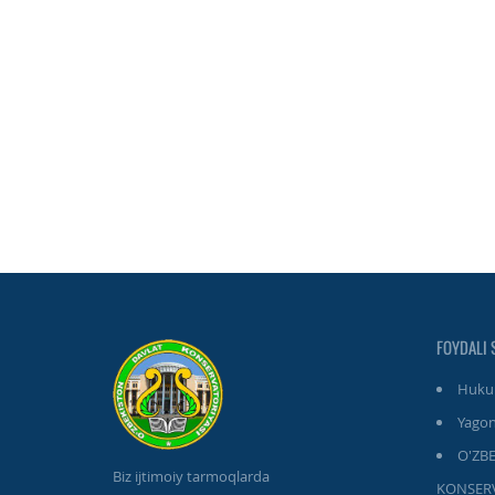
FOYDALI 
Hukum
Yagon
O'ZB
Biz ijtimoiy tarmoqlarda
KONSERV