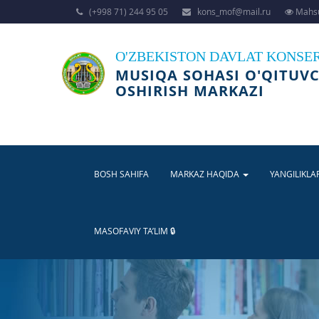
(+998 71) 244 95 05
kons_mof@mail.ru
Mahsu
O'ZBEKISTON DAVLAT KONSE
MUSIQA SOHASI O'QITUVC
OSHIRISH MARKAZI
BOSH SAHIFA
MARKAZ HAQIDA
YANGILIKLA
MASOFAVIY TA’LIM 🔒