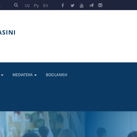
Uz
Ру
En
ASINI
A
MEDIATEKA
BOG’LANISH