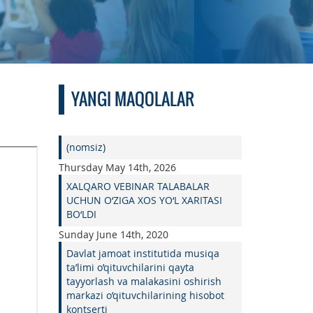
YANGI MAQOLALAR
(nomsiz)
Thursday May 14th, 2026
XALQARO VEBINAR TALABALAR
UCHUN O‘ZIGA XOS YO‘L XARITASI
BO‘LDI
Sunday June 14th, 2020
Davlat jamoat institutida musiqa
ta’limi o’qituvchilarini qayta
tayyorlash va malakasini oshirish
markazi o’qituvchilarining hisobot
kontserti