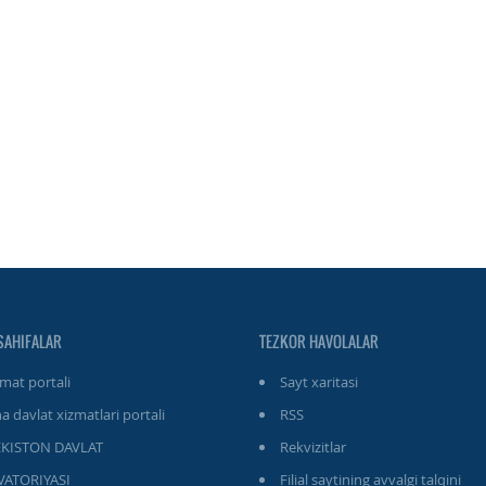
SAHIFALAR
TEZKOR HAVOLALAR
at portali
Sayt xaritasi
a davlat xizmatlari portali
RSS
EKISTON DAVLAT
Rekvizitlar
ATORIYASI
Filial saytining avvalgi talqini