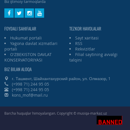
Biz ijtimoiy tarmoqlarda
FOYDALI SAHIFALAR
TEZKOR HAVOLALAR
Hukumat portali
Sayt xaritasi
Yagona davlat xizmatlari
RSS
portali
Rekvizitlar
O'ZBEKISTON DAVLAT
Filial saytining avvalgi
KONSERVATORIYASI
talqini
BIZ BILAN ALOQA
г. Ташкент, Шайхантахурский район, ул. Олмазор, 1
(+998 71) 244 95 05
(+998 71) 244 95 05
kons_mof@mail.ru
Barcha huquqlar himoyalangan. Copyright © musiqa-markaz.uz