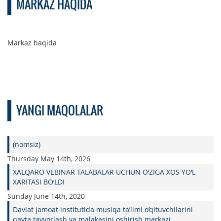
MARKAZ HAQIDA
Markaz haqida
YANGI MAQOLALAR
(nomsiz)
Thursday May 14th, 2026
XALQARO VEBINAR TALABALAR UCHUN O‘ZIGA XOS YO‘L
XARITASI BO‘LDI
Sunday June 14th, 2020
Davlat jamoat institutida musiqa ta’limi o’qituvchilarini
qayta tayyorlash va malakasini oshirish markazi