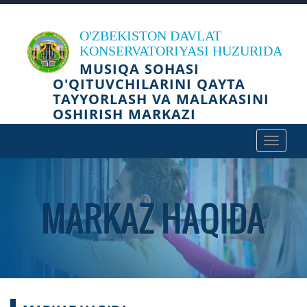
O'ZBEKISTON DAVLAT
KONSERVATORIYASI HUZURIDA
MUSIQA SOHASI
O'QITUVCHILARINI QAYTA
TAYYORLASH VA MALAKASINI
OSHIRISH MARKAZI
Toggle
navigat
MARKAZ HAQIDA