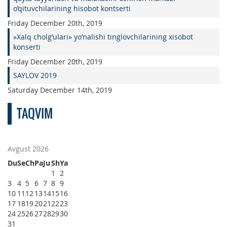
o’qituvchilarining hisobot kontserti
Friday December 20th, 2019
»Xalq cholg’ulari» yo’nalishi tinglovchilarining xisobot
konserti
Friday December 20th, 2019
SAYLOV 2019
Saturday December 14th, 2019
TAQVIM
Avgust 2026
Du
Se
Ch
Pa
Ju
Sh
Ya
1
2
3
4
5
6
7
8
9
10
11
12
13
14
15
16
17
18
19
20
21
22
23
24
25
26
27
28
29
30
31