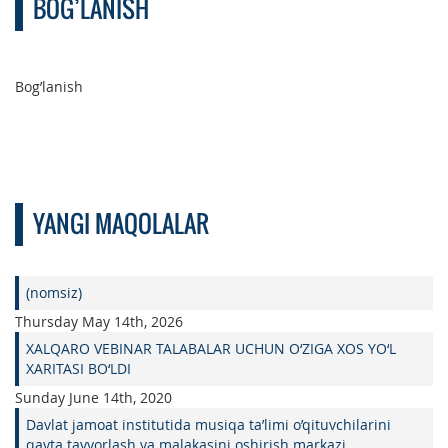
BOG’LANISH
Bog’lanish
YANGI MAQOLALAR
(nomsiz)
Thursday May 14th, 2026
XALQARO VEBINAR TALABALAR UCHUN O‘ZIGA XOS YO‘L
XARITASI BO‘LDI
Sunday June 14th, 2020
Davlat jamoat institutida musiqa ta’limi o’qituvchilarini
qayta tayyorlash va malakasini oshirish markazi