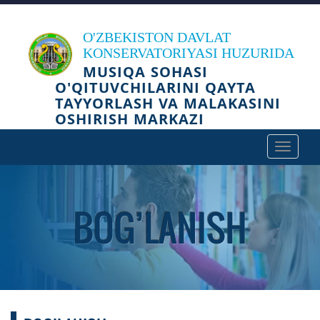
O'ZBEKISTON DAVLAT
KONSERVATORIYASI HUZURIDA
MUSIQA SOHASI
O'QITUVCHILARINI QAYTA
TAYYORLASH VA MALAKASINI
OSHIRISH MARKAZI
Toggle
navigat
BOG’LANISH