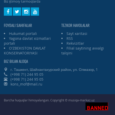
Biz ijtimoiy tarmoqlarda
FOYDALI SAHIFALAR
TEZKOR HAVOLALAR
Hukumat portali
Sayt xaritasi
Yagona davlat xizmatlari
RSS
portali
Rekvizitlar
O'ZBEKISTON DAVLAT
Filial saytining avvalgi
KONSERVATORIYASI
talqini
BIZ BILAN ALOQA
г. Ташкент, Шайхантахурский район, ул. Олмазор, 1
(+998 71) 244 95 05
(+998 71) 244 95 05
kons_mof@mail.ru
Barcha huquqlar himoyalangan. Copyright © musiqa-markaz.uz