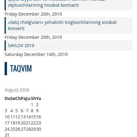
o’qituvchilarining hisobot kontserti
Friday December 20th, 2019
»Xalq cholg’ulari» yo’nalishi tinglovchilarining xisobot
konserti
Friday December 20th, 2019
SAYLOV 2019
Saturday December 14th, 2019
TAQVIM
Avgust 2026
Du
Se
Ch
Pa
Ju
Sh
Ya
1
2
3
4
5
6
7
8
9
10
11
12
13
14
15
16
17
18
19
20
21
22
23
24
25
26
27
28
29
30
31