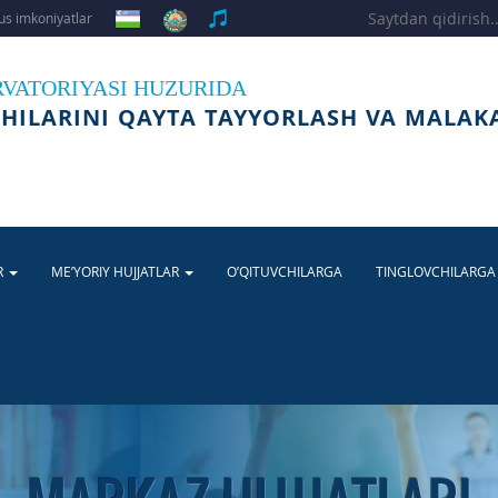
s imkoniyatlar
RVATORIYASI HUZURIDA
HILARINI QAYTA TAYYORLASH VA MALAK
R
ME’YORIY HUJJATLAR
O’QITUVCHILARGA
TINGLOVCHILARG