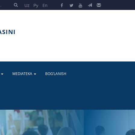
Uz
Ру
En
ASINI
A
MEDIATEKA
BOG’LANISH