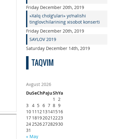
Friday December 20th, 2019
»Xalq cholg’ulari» yo’nalishi
tinglovchilarining xisobot konserti
Friday December 20th, 2019
SAYLOV 2019
Saturday December 14th, 2019
TAQVIM
Avgust 2026
Du
Se
Ch
Pa
Ju
Sh
Ya
1
2
3
4
5
6
7
8
9
10
11
12
13
14
15
16
17
18
19
20
21
22
23
24
25
26
27
28
29
30
31
« May