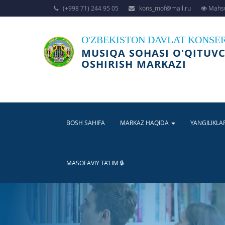
(+998 71) 244 95 05
kons_mof@mail.ru
Mahsu
O'ZBEKISTON DAVLAT KONSE
MUSIQA SOHASI O'QITUVC
OSHIRISH MARKAZI
BOSH SAHIFA
MARKAZ HAQIDA
YANGILIKLA
MASOFAVIY TA’LIM 🔒