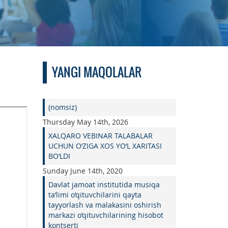
YANGI MAQOLALAR
(nomsiz)
Thursday May 14th, 2026
XALQARO VEBINAR TALABALAR
UCHUN O‘ZIGA XOS YO‘L XARITASI
BO‘LDI
Sunday June 14th, 2020
Davlat jamoat institutida musiqa
ta’limi o’qituvchilarini qayta
tayyorlash va malakasini oshirish
markazi o’qituvchilarining hisobot
kontserti