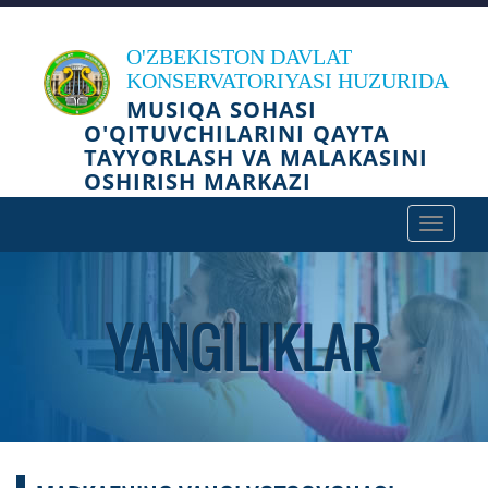
O'ZBEKISTON DAVLAT
KONSERVATORIYASI HUZURIDA
MUSIQA SOHASI
O'QITUVCHILARINI QAYTA
TAYYORLASH VA MALAKASINI
OSHIRISH MARKAZI
Toggle
navigat
YANGILIKLAR