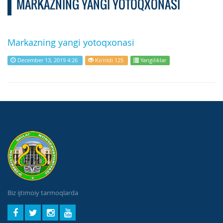
MARKAZNING YANGI YOTOQXONASI
Markazning yangi yotoqxonasi
December 13, 2019 4:26
Ko'rildi 125
Yangiliklar
Biz ijtimoiy tarmoqlarda