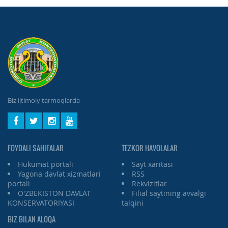
Biz ijtimoiy tarmoqlarda
FOYDALI SAHIFALAR
TEZKOR HAVOLALAR
Hukumat portali
Sayt xaritasi
Yagona davlat xizmatlari
RSS
portali
Rekvizitlar
O'ZBEKISTON DAVLAT
Filial saytining avvalgi
KONSERVATORIYASI
talqini
BIZ BILAN ALOQA