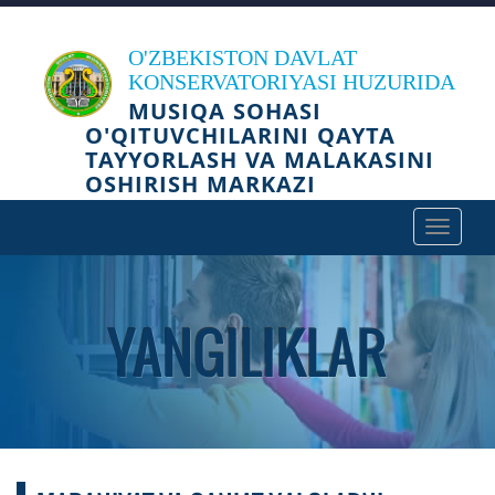
O'ZBEKISTON DAVLAT
KONSERVATORIYASI HUZURIDA
MUSIQA SOHASI
O'QITUVCHILARINI QAYTA
TAYYORLASH VA MALAKASINI
OSHIRISH MARKAZI
Toggle
navigat
YANGILIKLAR