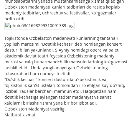
munosabatlarini yanada mustahkamlashga xizmat qiladigan
O‘zbekiston madaniyati kunlari tadbirlari doirasida ko‘plab
madaniy tadbirlar, uchrashuv va festivallar, ko‘rgazmalar
bo‘lib o‘tdi.
Tojikistonda O‘zbekiston madaniyati kunlarining tantanali
yopilish marosimi “Do‘stlik kechasi” deb nomlangan konsert
dasturi bilan yakunlandi. S.Ayniy nomidagi opera va balet
akademik davlat teatri foyesida O‘zbekistoning madaniy
merosi va xalq hunarmandchilik mahsulotlarining ko‘rgazmasi
tashkil etildi. Unda yangilanayotgan O‘zbekistonning
fotosuratlari ham namoyish etildi.
“Do‘stlik kechasi” konsert dasturida o‘zbekistonlik va
tojikistonlik san’at ustalari tomonidan ijro etilgan kuy-qo‘shiq,
jozibali raqslar barchani mamnun etdi. Haqiqatdan ham
do‘stlik kechasiga aylangan tadbir madaniyat va san’at
xalqlarni birlashtirishini yana bir bor isbotladi.
O‘zbekiston Madaniyat vazirligi
Matbuot xizmati