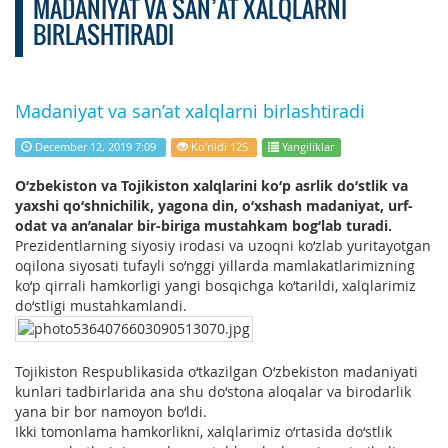
MADANIYAT VA SAN’AT XALQLARNI
BIRLASHTIRADI
Madaniyat va san’at xalqlarni birlashtiradi
December 12, 2019 7:09
Ko'rildi 125
Yangiliklar
O‘zbekiston va Tojikiston xalqlarini ko‘p asrlik do‘stlik va
yaxshi qo‘shnichilik, yagona din, o‘xshash madaniyat, urf-
odat va an’analar bir-biriga mustahkam bog‘lab turadi.
Prezidentlarning siyosiy irodasi va uzoqni ko‘zlab yuritayotgan
oqilona siyosati tufayli so‘nggi yillarda mamlakatlarimizning
ko‘p qirrali hamkorligi yangi bosqichga ko‘tarildi, xalqlarimiz
do‘stligi mustahkamlandi.
Tojikiston Respublikasida o‘tkazilgan O‘zbekiston madaniyati
kunlari tadbirlarida ana shu do‘stona aloqalar va birodarlik
yana bir bor namoyon bo‘ldi.
Ikki tomonlama hamkorlikni, xalqlarimiz o‘rtasida do‘stlik